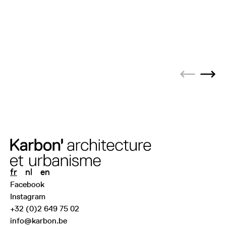
Previous s
Next
fr
nl
en
Facebook
Instagram
+32 (0)2 649 75 02
info@karbon.be