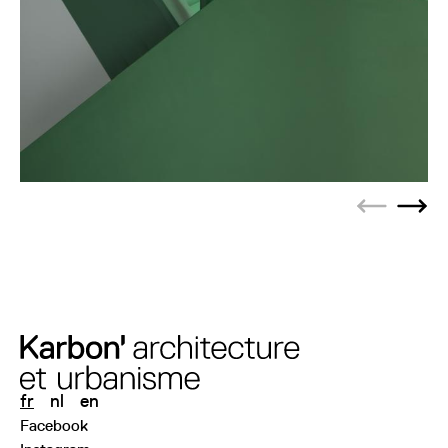
Previous s
Next
fr
nl
en
Facebook