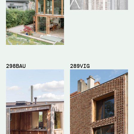
298BAU
289VIG