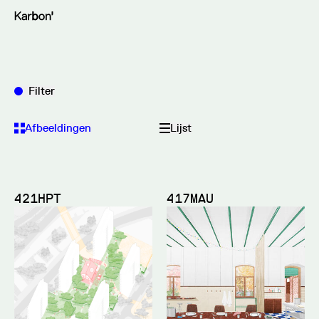
Filter
Afbeeldingen
Lijst
421HPT
417MAU