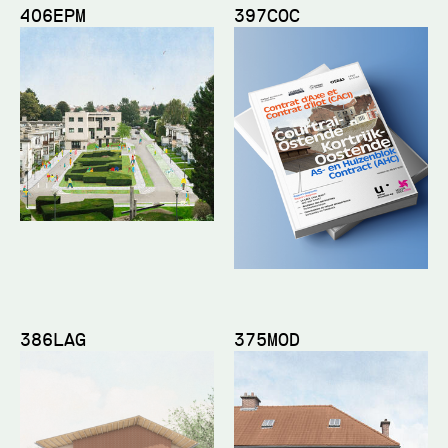
406EPM
397COC
386LAG
375MOD