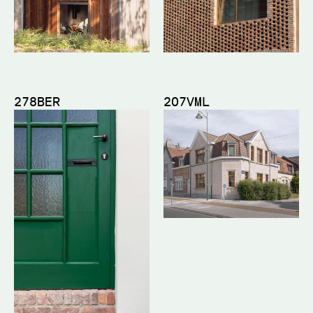
278BER
207VML