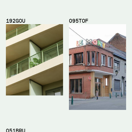
192GOU
095TOF
051BRU